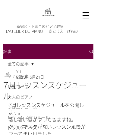
新宿区・
下落合のピアノ教室
L’ATELIER DU PIANO あとりえ ぴあの
記事
全ての記事
YU
全ての記事
2023年6月21日
7月レッスンスケジュー
幼児コース
ル
大人のピアノ
7月レッスンスケジュールを公開し
ジュニアコース
ます。
レッスンスケジュール
蒸し暑い夏がやってきますね。
だいぶマスクがないレッスン風景が
レッスンコース
戻ってまいりました。