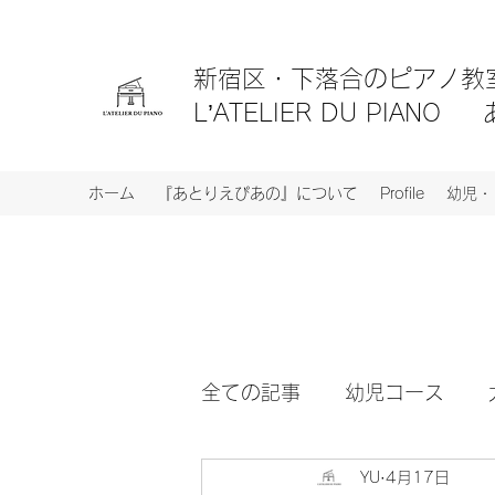
新宿区・
下落合のピアノ
L’ATELIER DU PIA
ホーム
『あとりえぴあの』について
Profile
幼児・
全ての記事
幼児コース
YU
4月17日
レッスンコース
イベン