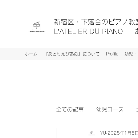
新宿区・
下落合のピアノ
L’ATELIER DU PIA
ホーム
『あとりえぴあの』について
Profile
幼児・
全ての記事
幼児コース
YU
2025年1月5
レッスンコース
イベン