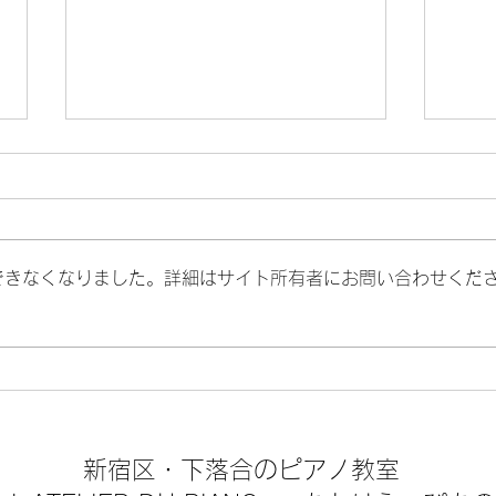
愛犬家の私がシュガーに送っ
た曲
シュガーが旅立ってから、3週間
できなくなりました。詳細はサイト所有者にお問い合わせくだ
が過ぎようとしています。 いつ
暑い
かはくるお別れ、リビングに酸素
室がきてからは、 生きていると
きも、そんなことが頭によぎり涙
してしまう時がありました。 そ
んな中、心に決めていたことがあ
ります。 シュガーとのお別れの
新宿区・
下落合のピアノ教室
ときには、 愛と感謝のエネルギ
ーを込めてピアノを演奏する ピ