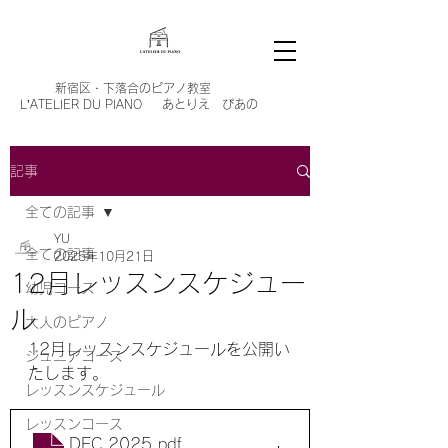
新宿区・
下落合のピアノ教室
L’ATELIER DU PIANO あとりえ ぴあの
記事
全ての記事
YU
全ての記事
2025年10月21日
12月レッスンスケジュー
幼児コース
ル
大人のピアノ
12月レッスンスケジュールを公開い
ジュニアコース
たします。
レッスンスケジュール
レッスンコース
DEC 2025
.pdf