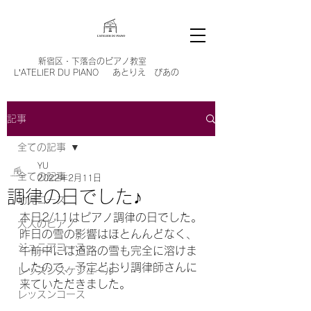
新宿区・
下落合のピアノ教室
L’ATELIER DU PIANO あとりえ ぴあの
記事
全ての記事
YU
全ての記事
2022年2月11日
調律の日でした♪
幼児コース
本日2/11はピアノ調律の日でした。
大人のピアノ
昨日の雪の影響はほとんんどなく、
ジュニアコース
午前中には道路の雪も完全に溶けま
したので、予定どおり調律師さんに
レッスンスケジュール
来ていただきました。
レッスンコース