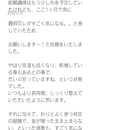
定期調律はもう少し先を予定してい
イベント
たけれども、ここ1ヶ月で急に
お知らせ
ブログ
音のズレがすごく気になる。。と感
じていたため、
お願いします〜！と依頼をいたしま
した。
やはり気温も低くなり、乾燥してい
る事もあるとの事で、
だいぶ狂っていますね、という状態
でした。
いつもより長時間、じっくり整えて
いただいたように思います。
それに加えて、わりとよく使う特定
の鍵盤で、音が鳴ったまま止まらな
い、といった現象も、すごく気にな