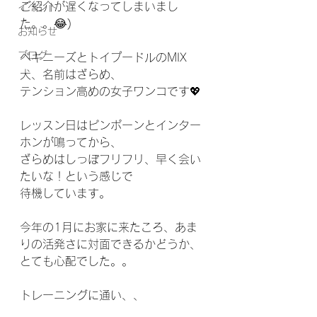
ご紹介が遅くなってしまいまし
イベント
た。。😂)
お知らせ
ブログ
ペキニーズとトイプードルのMIX
犬、名前はざらめ、
テンション高めの女子ワンコです💖
レッスン日はピンポーンとインター
ホンが鳴ってから、
ざらめはしっぽフリフリ、早く会い
たいな！という感じで
待機しています。
今年の1月にお家に来たころ、あま
りの活発さに対面できるかどうか、
とても心配でした。。
トレーニングに通い、、