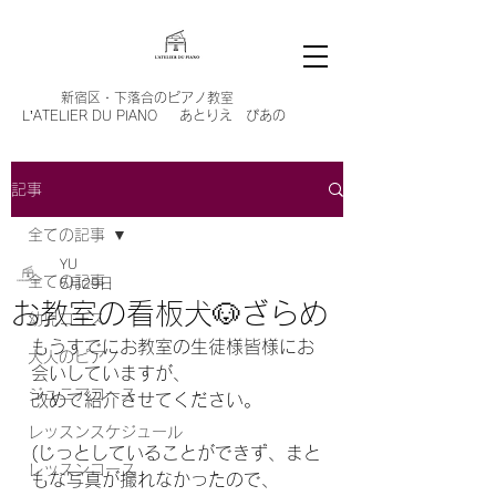
新宿区・
下落合のピアノ教室
L’ATELIER DU PIANO あとりえ ぴあの
記事
全ての記事
YU
全ての記事
5月29日
お教室の看板犬🐶ざらめ
幼児コース
もうすでにお教室の生徒様皆様にお
大人のピアノ
会いしていますが、
ジュニアコース
改めて紹介させてください。
レッスンスケジュール
(じっとしていることができず、まと
レッスンコース
もな写真が撮れなかったので、