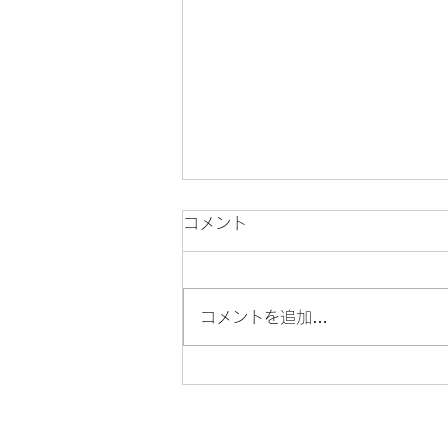
コメント
コメントを追加…
幼児/ジュニアの月3回レッス
ンの進め方♪