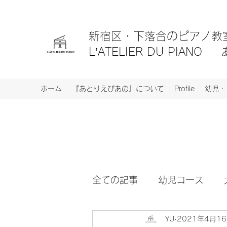
新宿区・
下落合のピアノ
L’ATELIER DU PIA
ホーム
『あとりえぴあの』について
Profile
幼児・
全ての記事
幼児コース
YU
2021年4月1
レッスンコース
イベン